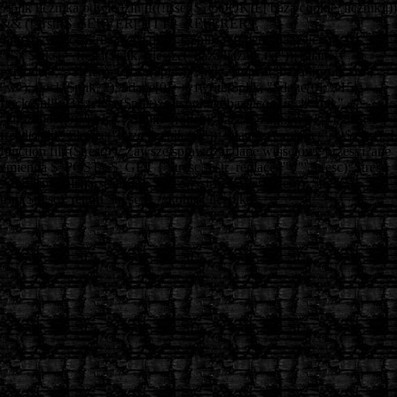
// plik licznika odwiedzin if((!isset($_COOKIE['baza/cookie_licznik']))
&& (!strstr($_SERVER['HTTP_REFERER'],
'http://www.ospkruszwica.pl'))) { $plik = fopen("baza/licznik.txt",
"r"); $tekst = fread($plik, filesize("baza/licznik.txt")); $dane =
explode(";", $tekst); fclose($plik); $plik = fopen("baza/licznik.txt",
"w"); flock($plik, 2); $dane[0]++; fwrite($plik, "$dane[0];", 15);
flock($plik, 3); fclose($plik); setcookie("baza/cookie_licznik",
"zliczono", 0); } else { $plik = fopen("baza/licznik.txt", "r"); $tekst =
fread($plik, filesize("baza/licznik.txt")); $dane = explode(";", $tekst); }
function filtr($tresc) // Zawsze sprawdzaj dane wejściowe przesyi?ane
zmienna $_POST i $_GET { $tresc = str_replace('"','"',$tresc); $tresc
= htmlspecialchars($tresc); $tresc = stripslashes($tresc); $tresc =
trim($tresc); return $tresc; } // koniec licznika
===============