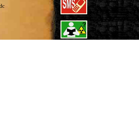
dc
konapięciowej
tywę Zgodności
ch norm: