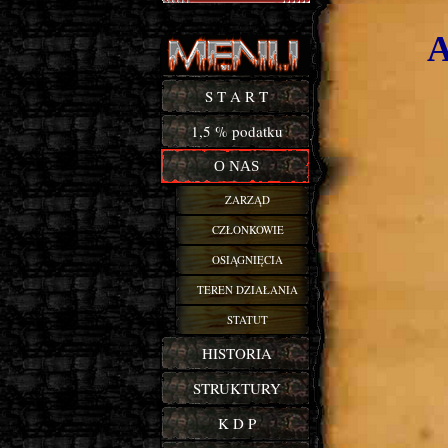
Buy Now!
S T A R T
1,5 % podatku
O NAS
ZARZĄD
CZŁONKOWIE
OSIĄGNIĘCIA
TEREN DZIAŁANIA
STATUT
HISTORIA
STRUKTURY
K D P