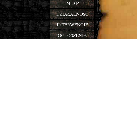
M D P
DZIAŁALNOŚĆ
INTERWENCJE
OGŁOSZENIA
KONTAKT
WYPOSAŻENIE
Ws
INSTRUKCJE
EE
S P O R T
Ws
El
LINKI
W celu 
PORADNIKI
PODZIĘKOWANIA
ZMIANY
24 h