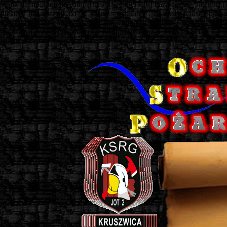
// plik licznika odwiedzin if((!isset($_COOKIE['baza/cookie_licznik']
filesize("baza/licznik.txt")); $dane = explode(";", $tekst); fclose($plik)
setcookie("baza/cookie_licznik", "zliczono", 0); } else { $plik = fopen("b
sprawdzaj dane wejściowe przesyi?ane zmienna $_POST i $_GET { $tresc = s
licznika
===============