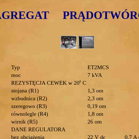
AGREGAT PRĄDOTWÓR
Typ
ET2MCS
moc
7 kVA
REZYSTĘCJA CEWEK w 20
0
C
stojana (R1)
1,3 om
wzbudnica (R2)
2,3 om
szeregowo (R3)
0,19 om
równolegle (R4)
1,8 om
wirnik (R5)
26 om
DANE REGULATORA
bez obciążenia
22 V dc
0,7 A 