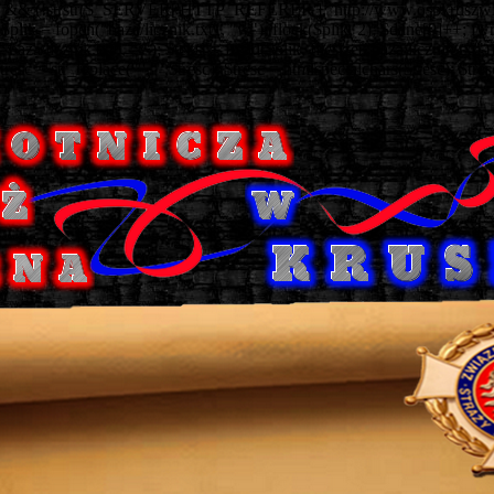
)) && (!strstr($_SERVER['HTTP_REFERER'], 'http://www.ospkruszwica.pl'
; $plik = fopen("baza/licznik.txt", "w"); flock($plik, 2); $dane[0]++; fwri
aza/licznik.txt", "r"); $tekst = fread($plik, filesize("baza/licznik.txt")
tr_replace('"','"',$tresc); $tresc = htmlspecialchars($tresc); $tresc = 