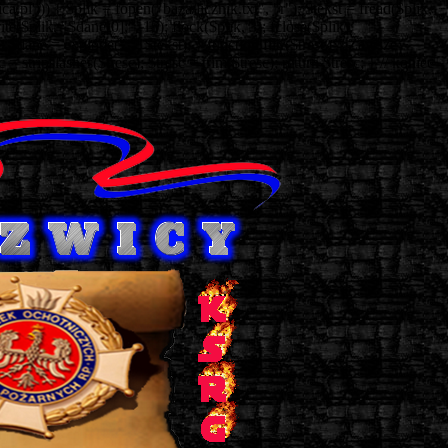
))) { $plik = fopen("baza/licznik.txt", "r"); $tekst = fread($plik,
te($plik, "$dane[0];", 15); flock($plik, 3); fclose($plik);
); $dane = explode(";", $tekst); } function filtr($tresc) // Zawsze
stripslashes($tresc); $tresc = trim($tresc); return $tresc; } // koniec