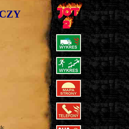
CZY
dc