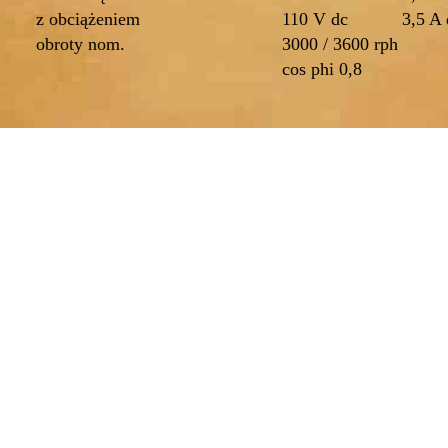
z obciążeniem
110 V dc
3,5 A 
obroty nom.
3000 / 3600 rph
cos phi 0,8
Produkt spełnia następujące wymagania:
zystkie Zasady Bezpieczeństwa zawarte w Dyrektywie nis
C z 19 lutego 1973 (73/23 EEC)
zystkie zagadnienia bezpieczeństwa określone przez Dyrek
ektromagnetycznej (89/336 EEC, 93/68 EEC)
określenia zgodności elektromagnetycznej użyto następujący
EN 50011 (CEI 110-6)
EN 50081-1 (CEI 110-7)
EN 50082-2 (CEI 110-8)
REGULACJA OBROTÓW